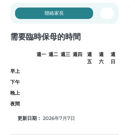
聯絡家長
需要臨時保母的時間
週一
週二
週三
週四
週
週
週
五
六
日
早上
下午
晚上
夜間
更新日期：
2026年7月7日