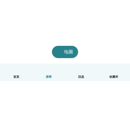
地圖
首頁
搜尋
訊息
收藏夾
中文（繁體）
平台運作說明
幫助
條款與隱私政策
價格
公司資訊