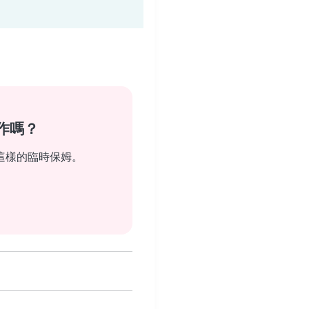
作嗎？
這樣的臨時保姆。