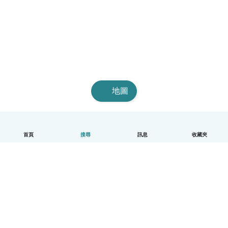
地圖
首頁
搜尋
訊息
收藏夾
中文（繁體）
平台運作說明
幫助
條款與隱私政策
價格
公司資訊