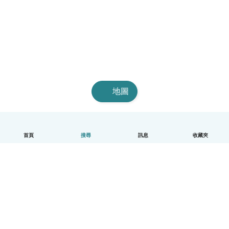
地圖
首頁
搜尋
訊息
收藏夾
中文（繁體）
平台運作說明
幫助
條款與隱私政策
價格
公司資訊