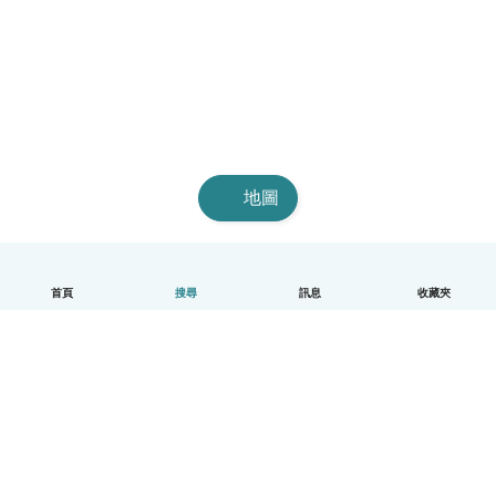
地圖
首頁
搜尋
訊息
收藏夾
中文（繁體）
平台運作說明
幫助
條款與隱私政策
價格
公司資訊