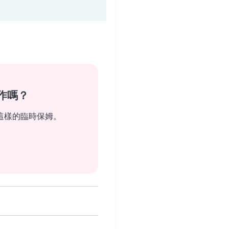
作嗎？
這樣的臨時保姆。