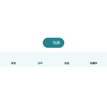
地圖
首頁
搜尋
訊息
收藏夾
中文（繁體）
平台運作說明
幫助
條款與隱私政策
價格
公司資訊