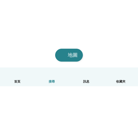
地圖
首頁
搜尋
訊息
收藏夾
中文（繁體）
平台運作說明
幫助
條款與隱私政策
價格
公司資訊