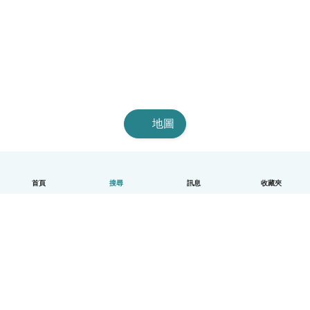
地圖
首頁
搜尋
訊息
收藏夾
中文（繁體）
平台運作說明
幫助
條款與隱私政策
價格
公司資訊