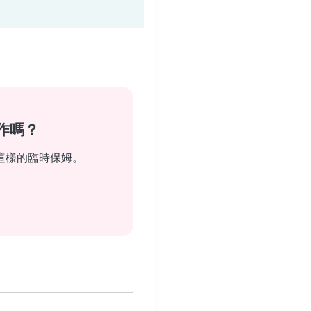
作嗎？
這樣的臨時保姆。