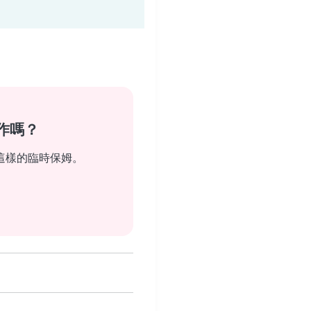
作嗎？
這樣的臨時保姆。