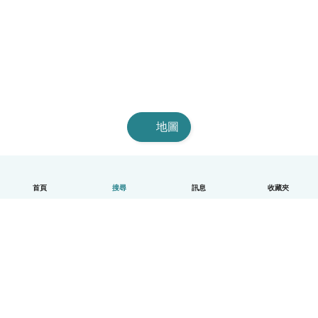
地圖
首頁
搜尋
訊息
收藏夾
中文（繁體）
平台運作說明
幫助
條款與隱私政策
價格
公司資訊