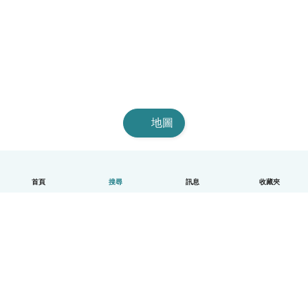
地圖
首頁
搜尋
訊息
收藏夾
中文（繁體）
平台運作說明
幫助
條款與隱私政策
價格
公司資訊