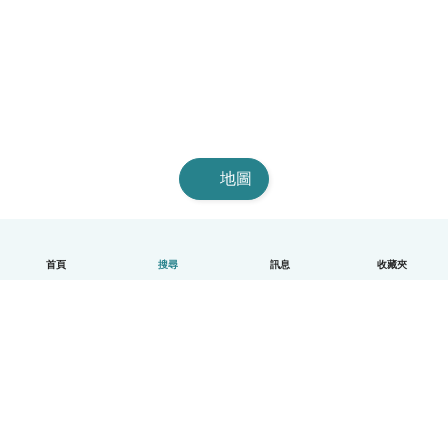
地圖
首頁
搜尋
訊息
收藏夾
中文（繁體）
平台運作說明
幫助
條款與隱私政策
價格
公司資訊