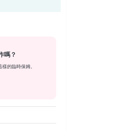
作嗎？
這樣的臨時保姆。