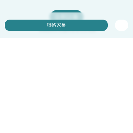
立即註冊
聯絡家長
Babysits 對臨時保母完全免費！
中文（繁體）
平台運作說明
幫助
條款與隱私政策
價格
公司資訊
Babysits 企業專區
社群規範