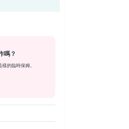
作嗎？
這樣的臨時保姆。