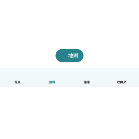
地圖
首頁
搜尋
訊息
收藏夾
中文（繁體）
平台運作說明
幫助
條款與隱私政策
價格
公司資訊