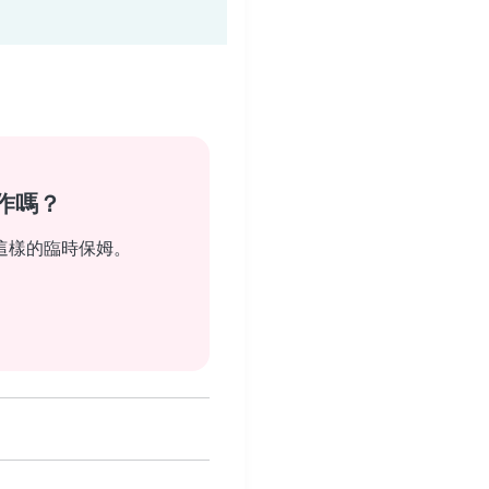
作嗎？
這樣的臨時保姆。