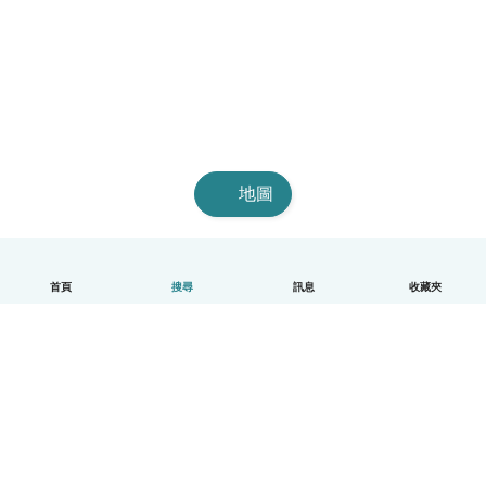
地圖
首頁
搜尋
訊息
收藏夾
中文（繁體）
平台運作說明
幫助
條款與隱私政策
價格
公司資訊