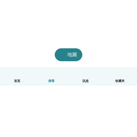
地圖
首頁
搜尋
訊息
收藏夾
中文（繁體）
平台運作說明
幫助
條款與隱私政策
價格
公司資訊