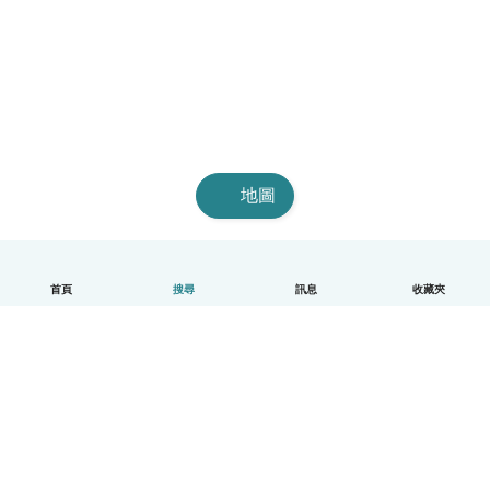
地圖
首頁
搜尋
訊息
收藏夾
中文（繁體）
平台運作說明
幫助
條款與隱私政策
價格
公司資訊