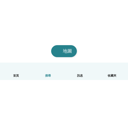
地圖
首頁
搜尋
訊息
收藏夾
中文（繁體）
平台運作說明
幫助
條款與隱私政策
價格
公司資訊