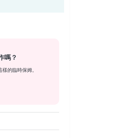
作嗎？
這樣的臨時保姆。