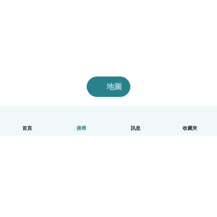
地圖
首頁
搜尋
訊息
收藏夾
中文（繁體）
平台運作說明
幫助
條款與隱私政策
價格
公司資訊