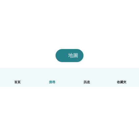
地圖
首頁
搜尋
訊息
收藏夾
中文（繁體）
平台運作說明
幫助
條款與隱私政策
價格
公司資訊