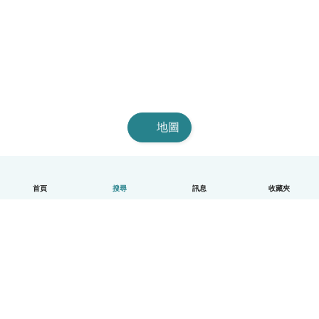
地圖
首頁
搜尋
訊息
收藏夾
中文（繁體）
平台運作說明
幫助
條款與隱私政策
價格
公司資訊