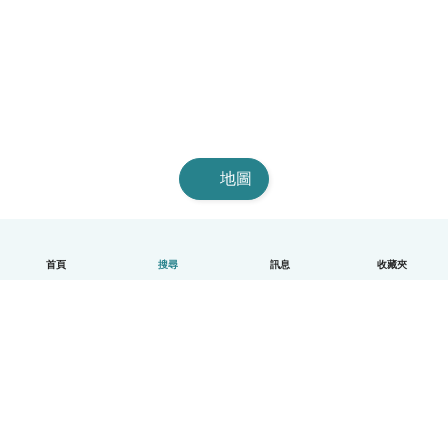
地圖
首頁
搜尋
訊息
收藏夾
中文（繁體）
平台運作說明
幫助
條款與隱私政策
價格
公司資訊