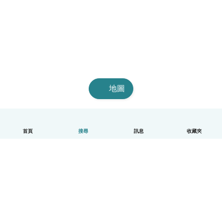
地圖
首頁
搜尋
訊息
收藏夾
中文（繁體）
平台運作說明
幫助
條款與隱私政策
價格
公司資訊