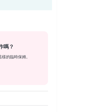
作嗎？
這樣的臨時保姆。