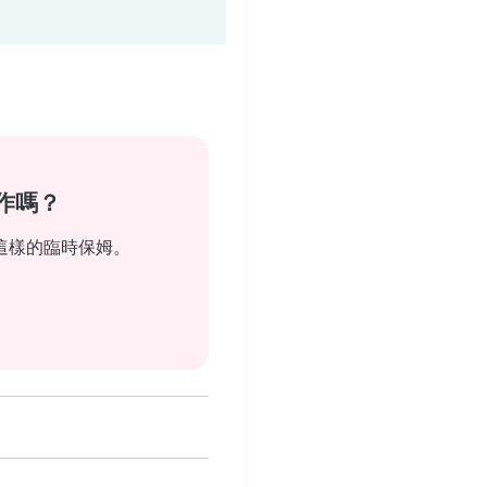
作嗎？
這樣的臨時保姆。