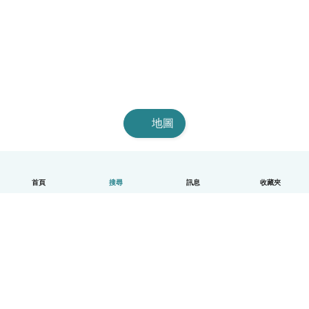
地圖
首頁
搜尋
訊息
收藏夾
中文（繁體）
平台運作說明
幫助
條款與隱私政策
價格
公司資訊