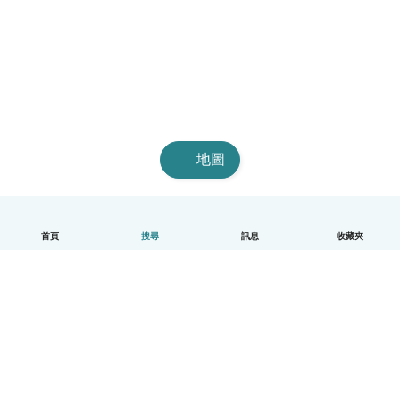
地圖
首頁
搜尋
訊息
收藏夾
中文（繁體）
平台運作說明
幫助
條款與隱私政策
價格
公司資訊