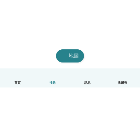
地圖
首頁
搜尋
訊息
收藏夾
中文（繁體）
平台運作說明
幫助
條款與隱私政策
價格
公司資訊