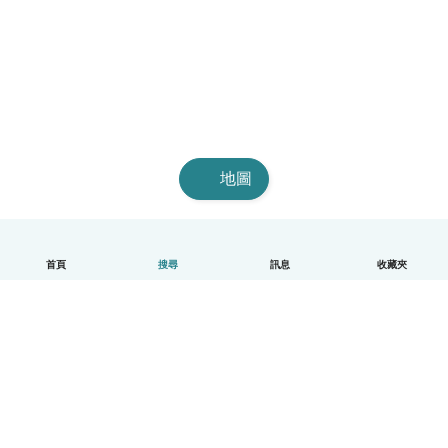
地圖
首頁
搜尋
訊息
收藏夾
中文（繁體）
平台運作說明
幫助
條款與隱私政策
價格
公司資訊