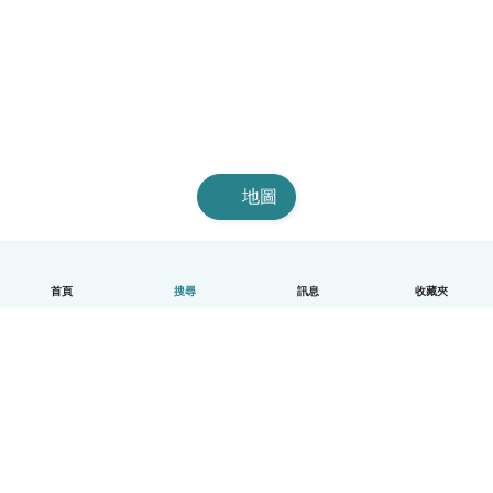
地圖
首頁
搜尋
訊息
收藏夾
中文（繁體）
平台運作說明
幫助
條款與隱私政策
價格
公司資訊