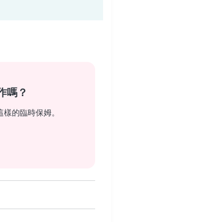
作嗎？
這樣的臨時保姆。