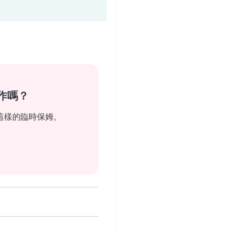
作嗎？
這樣的臨時保姆。