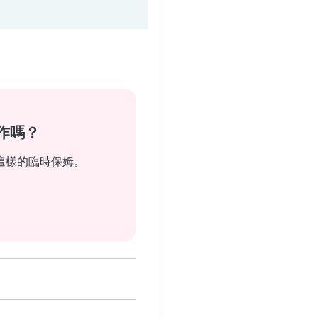
作嗎？
這樣的臨時保姆。