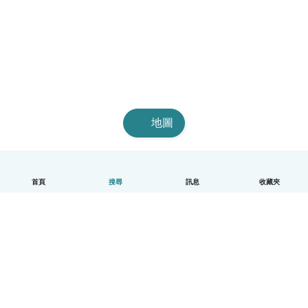
地圖
首頁
搜尋
訊息
收藏夾
中文（繁體）
平台運作說明
幫助
條款與隱私政策
價格
公司資訊