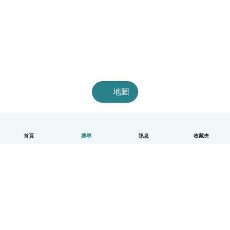
地圖
首頁
搜尋
訊息
收藏夾
中文（繁體）
平台運作說明
幫助
條款與隱私政策
價格
公司資訊