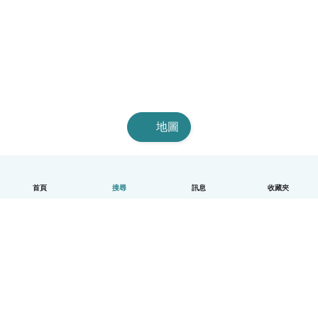
地圖
首頁
搜尋
訊息
收藏夾
中文（繁體）
平台運作說明
幫助
條款與隱私政策
價格
公司資訊