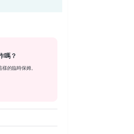
作嗎？
這樣的臨時保姆。