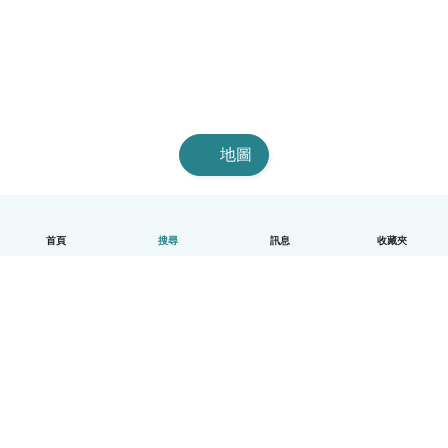
地圖
首頁
搜尋
訊息
收藏夾
中文（繁體）
平台運作說明
幫助
條款與隱私政策
價格
公司資訊
Babysits 企業專區
社群規範