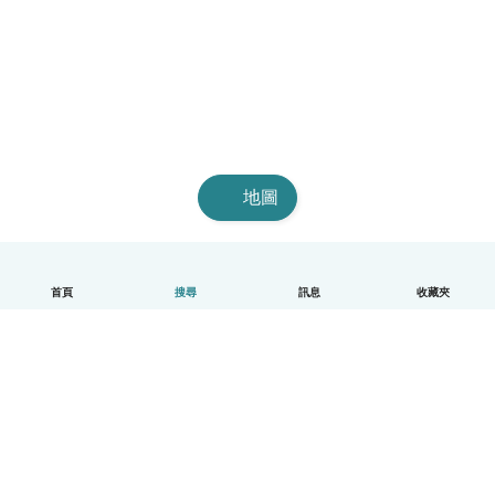
地圖
首頁
搜尋
訊息
收藏夾
中文（繁體）
平台運作說明
幫助
條款與隱私政策
價格
公司資訊