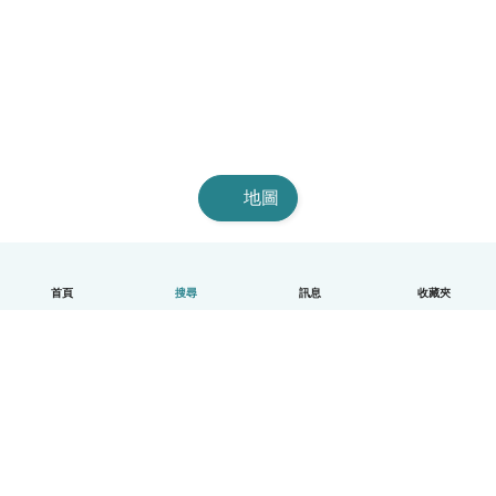
地圖
首頁
搜尋
訊息
收藏夾
中文（繁體）
平台運作說明
幫助
條款與隱私政策
價格
公司資訊