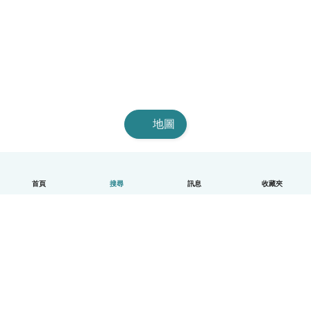
地圖
首頁
搜尋
訊息
收藏夾
中文（繁體）
平台運作說明
幫助
條款與隱私政策
價格
公司資訊