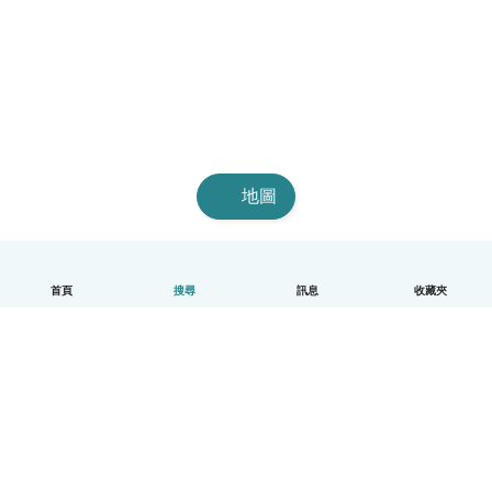
地圖
首頁
搜尋
訊息
收藏夾
中文（繁體）
平台運作說明
幫助
條款與隱私政策
價格
公司資訊