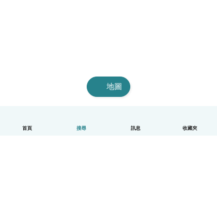
地圖
首頁
搜尋
訊息
收藏夾
中文（繁體）
平台運作說明
幫助
條款與隱私政策
價格
公司資訊