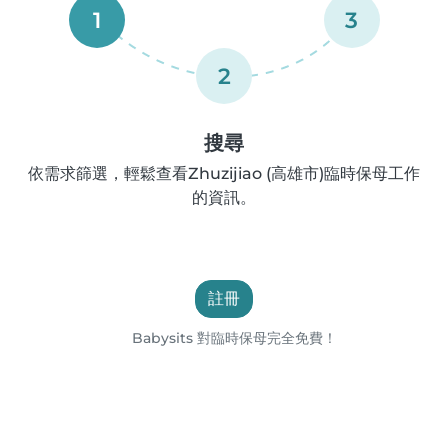
1
3
2
搜尋
依需求篩選，輕鬆查看Zhuzijiao (高雄市)臨時保母工作
的資訊。
註冊
Babysits 對臨時保母完全免費！